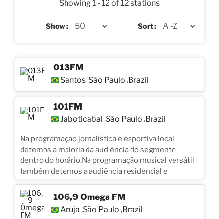
Showing 1 - 12 of 12 stations
Show :
Sort :
013FM
Santos
São Paulo
Brazil
,
,
101FM
Jaboticabal
São Paulo
Brazil
,
,
Na programação jornalística e esportiva local
detemos a maioria da audiência do segmento
dentro do horário.Na programação musical versátil
também detemos a audiência residencial e
106,9 Ômega FM
Aruja
São Paulo
Brazil
,
,