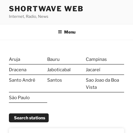
Skip
SHORTWAVE WEB
to
Internet, Radio, News
content
Menu
Aruja
Bauru
Campinas
Dracena
Jaboticabal
Jacareí
Santo André
Santos
Sao Joao da Boa
Vista
São Paulo
Search stations